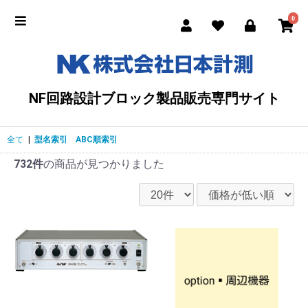
0
NF回路設計ブロック製品販売専門サイト
全て
|
型名索引 ABC順索引
732件
の商品が見つかりました