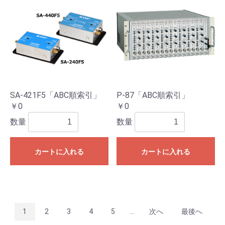
SA-421F5「ABC順索引」
P-87「ABC順索引」
￥0
￥0
数量
数量
カートに入れる
カートに入れる
1
2
3
4
5
...
次へ
最後へ