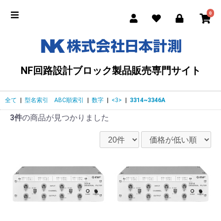
0
NF回路設計ブロック製品販売専門サイト
全て
|
型名索引 ABC順索引
|
数字
|
<3>
|
3314~3346A
3件
の商品が見つかりました