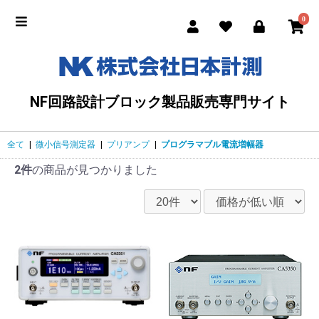
0
NF回路設計ブロック製品販売専門サイト
全て
|
微小信号測定器
|
プリアンプ
|
プログラマブル電流増幅器
2件
の商品が見つかりました