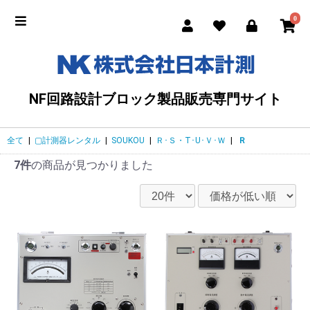
0
NF回路設計ブロック製品販売専門サイト
全て
|
▢計測器レンタル
|
SOUKOU
|
Ｒ･Ｓ・T･U･Ｖ･Ｗ
|
Ｒ
7件
の商品が見つかりました