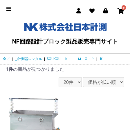
0
NF回路設計ブロック製品販売専門サイト
全て
|
▢計測器レンタル
|
SOUKOU
|
K・Ｌ・Ｍ・O・Ｐ
|
K
1件
の商品が見つかりました