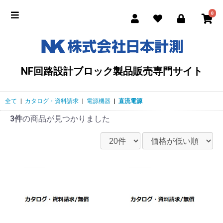
0
NF回路設計ブロック製品販売専門サイト
全て
|
カタログ・資料請求
|
電源機器
|
直流電源
3件
の商品が見つかりました