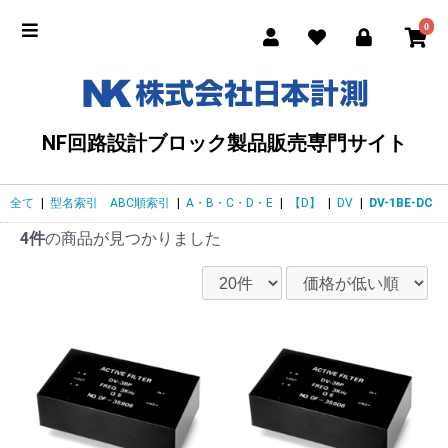
0
NF回路設計ブロック製品販売専門サイト
全て
|
型名索引 ABC順索引
|
A・B・C・D・E
|
【D】
|
DV
|
DV-1BE-DC
4件
の商品が見つかりました