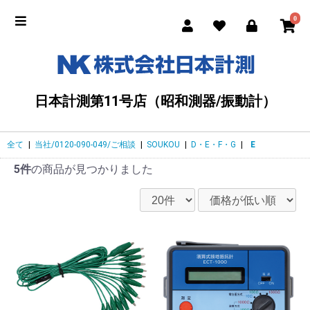
0
日本計測第11号店（昭和測器/振動計）
全て
|
当社/0120-090-049/ご相談
|
SOUKOU
|
D・E・F・G
|
E
5件
の商品が見つかりました