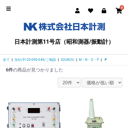
0
日本計測第11号店（昭和測器/振動計）
全て
|
当社/0120-090-049/ご相談
|
SOUKOU
|
M・N・O・P
|
P
6件
の商品が見つかりました