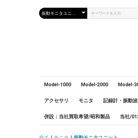
Model-1000
Model-2000
Model-3
Model-1022A
Model-1332B
Model-1332B-V
Model-1422A
Model-1607
Model-1607A
アクセサリ
モニタ
Model-2403
Model-2205B
Model-2590C
Model-2000
Model-2000
Model-2000
Model-2000
記録計・振動波
Model-7102B
Model-7135A
Model-7200A
アンプ内蔵センサ用電
併設：当社買取希望/昭和製品
振動監視無線システム
8100
振動モニタユニット
高感度振動計
モニタユニット
エレベータ用振動測定
9400A-04
9401
当社/01
源
装置
計測用
水中用
3軸
SOUKO
太陽光
MUSAS
計測器
全て
|
モニタ
|
振動モニタユニット