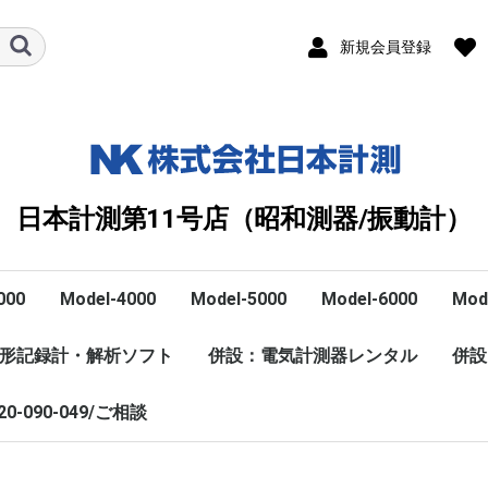
新規会員登録
日本計測第11号店（昭和測器/振動計）
000
Model-4000
Model-5000
Model-6000
Mod
形記録計・解析ソフト
BNCP-C25J
243□
245□
246□
247□
2481
1022A
1332B
1340B
1422A
1500B
1500EX
1592
1607A
1607
動電型速度検出器
フォースセンサ
加速度検出器用ケーブ
加速度検出器用アクセ
非接触型検出器
併設：電気計測器レンタル
レンタル
Model-6601 販売
Model-6601 レンタ
ローノイ
CA
LZC
LZD
マグネッ
スタッド
コネクタ
取付ネジ
設備保全
一般計測
MOD
MOD
併設
ル
サリ
ョン
20-090-049/ご相談
MODEL-2205B
MODEL-2205Bオプシ
SOUKOU
ガス
太陽
ON
YO
KIK
愛知
岩通
MOD
MOD
MOD
ョン
U
関連・小野測器・
HI
各社3
数字・A・B・Ｃ
R・Ｓ・Ｔ・U・Ｖ
W・日本語
M・N・O・P
Ｈ・I・Ｋ・Ｌ
D・E・F・G
小野測器
Solamente・太陽光関
NF
G・H
O・P・R
I
M
S・T・U・V・W
漢字
数字・A・C
D
E・F
K・L
option
*
*
*
C
数字
A
B
T
V
R
S
U
W
O
M
N
P
H
I
K
L
G
D
E
F
GCR・GR
H
RDF
O
P
IP-R
IPK-15/20/
W
S
T
U
V
数字
A
C
DI-11N・D
E
F
K
L