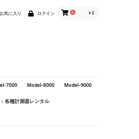
0
￥0
お気に入り
ログイン
el-7000
Model-8000
Model-9000
ル
ズケーブル
ト
・診断
EL-4035-50
EL-4035/オプシ
：各種計測器レンタル
Model-8100
Model-9803-95
MODEL-9801
Model-803-95
検知
光系
O
KOGAWA
USUI
時計電機
EL-9401-02
EL-2702
EL-9401-02/2CH
検出器376
検出器2040,2016W-2
検出器2200
検出器2470,2450EX
検出器793L
検出器S-10
2503A
2503V
2503D
25/30/50
I-11NS
CGRT
CBT
CC
CR
CRT
TTシリーズ（13ｋV）
TT-100K
T-13K
T-15K
T-25K
T-30K
T-50K
T-75K
VCB
VCBT
VR
PTシリーズ
TTシリーズ
TTシリーズ（13kV）
Ｔシリーズ
OCR
PTシリーズ
Lシリーズ (22kV～